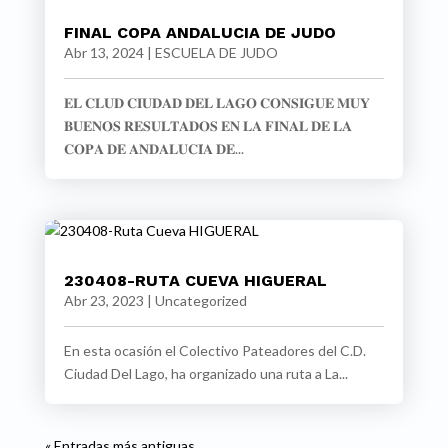
FINAL COPA ANDALUCIA DE JUDO
Abr 13, 2024
|
ESCUELA DE JUDO
𝐄𝐋 𝐂𝐋𝐔𝐃 𝐂𝐈𝐔𝐃𝐀𝐃 𝐃𝐄𝐋 𝐋𝐀𝐆𝐎 𝐂𝐎𝐍𝐒𝐈𝐆𝐔𝐄 𝐌𝐔𝐘
𝐁𝐔𝐄𝐍𝐎𝐒 𝐑𝐄𝐒𝐔𝐋𝐓𝐀𝐃𝐎𝐒 𝐄𝐍 𝐋𝐀 𝐅𝐈𝐍𝐀𝐋 𝐃𝐄 𝐋𝐀
𝐂𝐎𝐏𝐀 𝐃𝐄 𝐀𝐍𝐃𝐀𝐋𝐔𝐂𝐈́𝐀 𝐃𝐄...
230408-RUTA CUEVA HIGUERAL
Abr 23, 2023
|
Uncategorized
En esta ocasión el Colectivo Pateadores del C.D.
Ciudad Del Lago, ha organizado una ruta a La...
« Entradas más antiguas