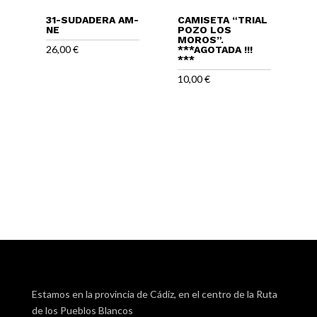
31-SUDADERA AM-
CAMISETA “TRIAL
NE
POZO LOS
MOROS”.
26,00
€
***AGOTADA !!!
***
10,00
€
Estamos en la provincia de Cádiz, en el centro de la Ruta
de los Pueblos Blancos