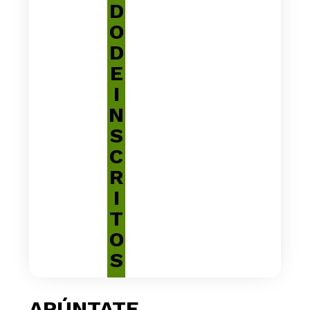
D
O
D
E
I
N
S
C
R
I
T
O
S
APÚNTATE