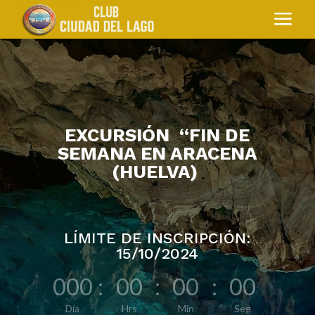
a
EXCURSIÓN “FIN DE
SEMANA EN ARACENA
(HUELVA)
LÍMITE DE INSCRIPCIÓN:
15/10/2024
000
:
00
:
00
:
00
Día
Hrs
Min
Seg