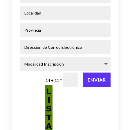
ENVIAR
=
14 + 11
L
I
S
T
A